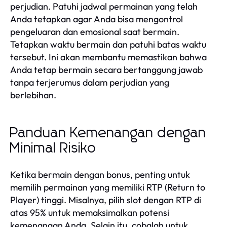
perjudian. Patuhi jadwal permainan yang telah
Anda tetapkan agar Anda bisa mengontrol
pengeluaran dan emosional saat bermain.
Tetapkan waktu bermain dan patuhi batas waktu
tersebut. Ini akan membantu memastikan bahwa
Anda tetap bermain secara bertanggung jawab
tanpa terjerumus dalam perjudian yang
berlebihan.
Panduan Kemenangan dengan
Minimal Risiko
Ketika bermain dengan bonus, penting untuk
memilih permainan yang memiliki RTP (Return to
Player) tinggi. Misalnya, pilih slot dengan RTP di
atas 95% untuk memaksimalkan potensi
kemenangan Anda. Selain itu, cobalah untuk