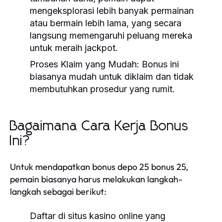
mengeksplorasi lebih banyak permainan
atau bermain lebih lama, yang secara
langsung memengaruhi peluang mereka
untuk meraih jackpot.
Proses Klaim yang Mudah:
Bonus ini
biasanya mudah untuk diklaim dan tidak
membutuhkan prosedur yang rumit.
Bagaimana Cara Kerja Bonus
Ini?
Untuk mendapatkan bonus depo 25 bonus 25,
pemain biasanya harus melakukan langkah-
langkah sebagai berikut:
Daftar di situs kasino online yang