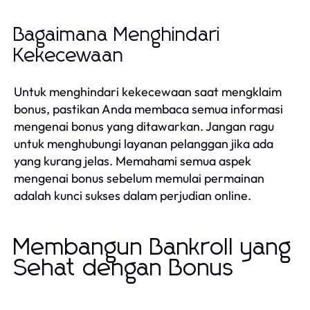
Bagaimana Menghindari
Kekecewaan
Untuk menghindari kekecewaan saat mengklaim
bonus, pastikan Anda membaca semua informasi
mengenai bonus yang ditawarkan. Jangan ragu
untuk menghubungi layanan pelanggan jika ada
yang kurang jelas. Memahami semua aspek
mengenai bonus sebelum memulai permainan
adalah kunci sukses dalam perjudian online.
Membangun Bankroll yang
Sehat dengan Bonus