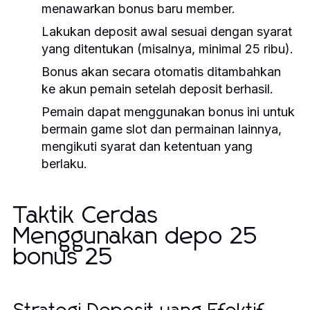
menawarkan bonus baru member.
Lakukan deposit awal sesuai dengan syarat
yang ditentukan (misalnya, minimal 25 ribu).
Bonus akan secara otomatis ditambahkan
ke akun pemain setelah deposit berhasil.
Pemain dapat menggunakan bonus ini untuk
bermain game slot dan permainan lainnya,
mengikuti syarat dan ketentuan yang
berlaku.
Taktik Cerdas
Menggunakan depo 25
bonus 25