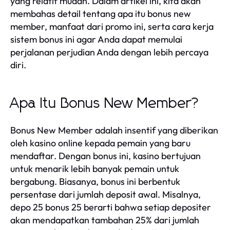
yang relatif mudah. Dalam artikel ini, kita akan
membahas detail tentang apa itu bonus new
member, manfaat dari promo ini, serta cara kerja
sistem bonus ini agar Anda dapat memulai
perjalanan perjudian Anda dengan lebih percaya
diri.
Apa Itu Bonus New Member?
Bonus New Member adalah insentif yang diberikan
oleh kasino online kepada pemain yang baru
mendaftar. Dengan bonus ini, kasino bertujuan
untuk menarik lebih banyak pemain untuk
bergabung. Biasanya, bonus ini berbentuk
persentase dari jumlah deposit awal. Misalnya,
depo 25 bonus 25 berarti bahwa setiap depositer
akan mendapatkan tambahan 25% dari jumlah